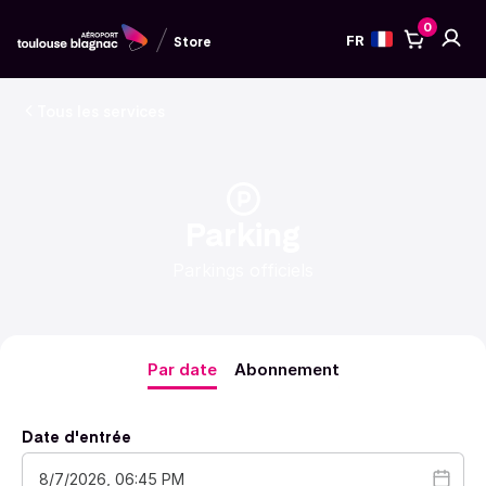
0
Aucun art
Comp
Panier
FR
Store
Tous les services
Parking
Parkings officiels
Par date
Abonnement
Date d'entrée